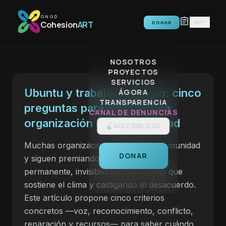
Saltar al contenido
ONGD
assignment
Cohesion
ART
DONAR
NOSOTROS
PROYECTOS
SERVICIOS
Ubuntu y trabajo colectivo: cinco
ÁGORA
TRANSPARENCIA
preguntas para saber si una
CANAL DE DENUNCIAS
organización cuida de verdad
ACCESIBILIDAD
Muchas organizaciones hablan de comunidad
DONAR
y siguen premiando la disponibilidad
permanente, invisibilizando el trabajo que
sostiene el clima y castigando el desacuerdo.
Este artículo propone cinco criterios
concretos —voz, reconocimiento, conflicto,
reparación y recursos— para saber cuándo