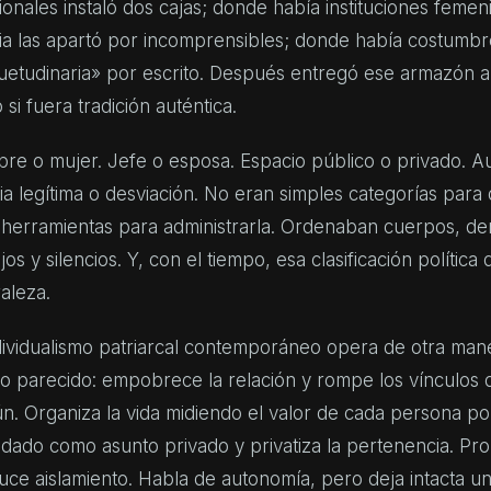
ionales instaló dos cajas; donde había instituciones feme
ia las apartó por incomprensibles; donde había costumbre
etudinaria» por escrito. Después entregó ese armazón a l
si fuera tradición auténtica.
re o mujer. Jefe o esposa. Espacio público o privado. Au
ia legítima o desviación. No eran simples categorías para d
 herramientas para administrarla. Ordenaban cuerpos, de
jos y silencios. Y, con el tiempo, esa clasificación polític
aleza.
ndividualismo patriarcal contemporáneo opera de otra ma
o parecido: empobrece la relación y rompe los vínculos q
. Organiza la vida midiendo el valor de cada persona por
idado como asunto privado y privatiza la pertenencia. Pr
ce aislamiento. Habla de autonomía, pero deja intacta una 