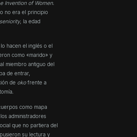
e Invention of Women
.
 no era el principio
seniority
, la edad
 hacen el inglés o el
ujeron como «marido» y
al miembro antiguo del
ba de entrar,
ción de
oko
frente a
tomía.
s cuerpos como mapa
n los administradores
ocial que no partiera del
usieron su lectura y