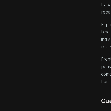
traba
repa
El pr
binar
indiv
rela
Frent
pensa
como 
human
Cua