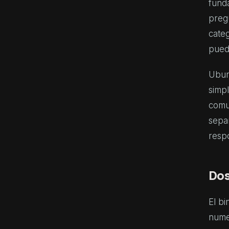
funda
preg
cate
pued
Ubunt
simpl
comu
separ
respo
Dos
El bi
nume