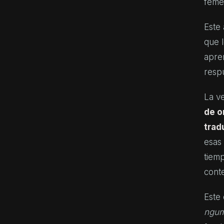
feme
Este 
que 
apren
respu
La v
de o
trad
esas
tiemp
cont
Este 
ngum