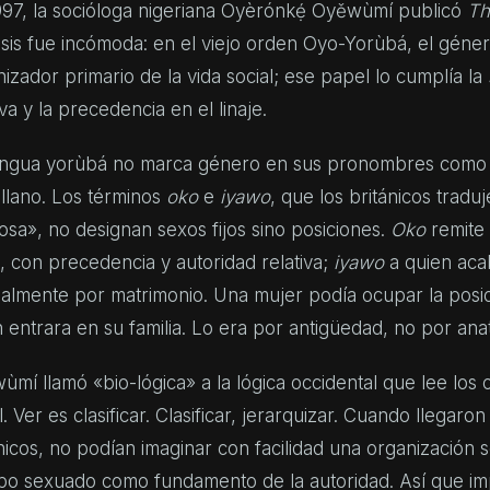
997, la socióloga nigeriana Oyèrónkẹ́ Oyěwùmí publicó
Th
sis fue incómoda: en el viejo orden Oyo-Yorùbá, el género
izador primario de la vida social; ese papel lo cumplía la
iva y la precedencia en el linaje.
engua yorùbá no marca género en sus pronombres como lo
llano. Los términos
oko
e
iyawo
, que los británicos trad
sa», no designan sexos fijos sino posiciones.
Oko
remite 
e, con precedencia y autoridad relativa;
iyawo
a quien aca
almente por matrimonio. Una mujer podía ocupar la posi
 entrara en su familia. Lo era por antigüedad, no por ana
ùmí llamó «bio-lógica» a la lógica occidental que lee lo
l. Ver es clasificar. Clasificar, jerarquizar. Cuando llegaro
nicos, no podían imaginar con facilidad una organización s
po sexuado como fundamento de la autoridad. Así que imp