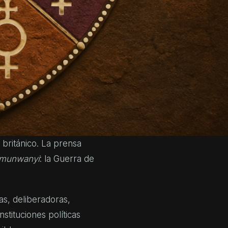
que ningún saber es
a acercar un debate a
tan hacerlo con
res Aba)
lizaron el sureste de
tración colonial y
 británico. La prensa
munwanyi
: la Guerra de
s, deliberadoras,
stituciones políticas