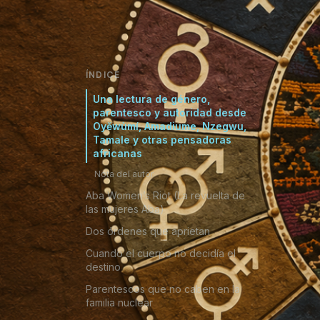
ÍNDICE
Una lectura de género,
Una
parentesco y autoridad desde
Oyěwùmí, Amadiume, Nzegwu,
Oyě
Tamale y otras pensadoras
africanas
afr
Nota del autor
Aba Women’s Riot (La revuelta de
las mujeres Aba)
N
Dos órdenes que aprietan
Cuando el cuerpo no decidía el
Es
destino
me
Parentescos que no caben en la
oc
familia nuclear