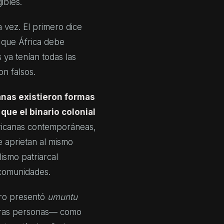
ibles.
a vez. El primero dice
 que África debe
 ya tenían todas las
n falsos.
nas existieron formas
que el binario colonial
ricanas contemporáneas,
 aprietan al mismo
lismo patriarcal
 comunidades.
ero presentó
umuntu
tras personas— como