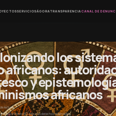
OYECTOS
SERVICIOS
ÁGORA
TRANSPARENCIA
CANAL DE DENUNC
lonizando los sistem
 africanos: autoridad
esco y epistemologí
minismos africanos
de lectura
ONGD CohesionART
·
Algunos derechos reservados