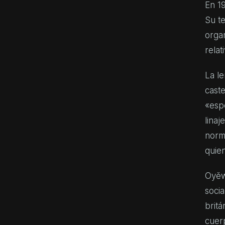
En 1
Su te
organ
relat
La l
caste
«espo
linaj
norm
quien
Oyěw
socia
britá
cuer