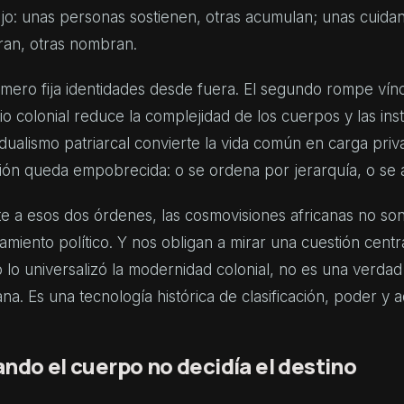
jo: unas personas sostienen, otras acumulan; unas cuidan
ran, otras nombran.
imero fija identidades desde fuera. El segundo rompe vín
io colonial reduce la complejidad de los cuerpos y las inst
idualismo patriarcal convierte la vida común en carga pri
ción queda empobrecida: o se ordena por jerarquía, o se
e a esos dos órdenes, las cosmovisiones africanas no son
miento político. Y nos obligan a mirar una cuestión central
lo universalizó la modernidad colonial, no es una verdad 
a. Es una tecnología histórica de clasificación, poder y a
ndo el cuerpo no decidía el destino