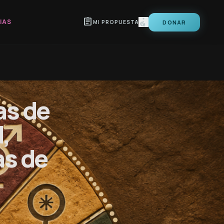
assignment
IAS
DONAR
MI PROPUESTA
as de
,
as de