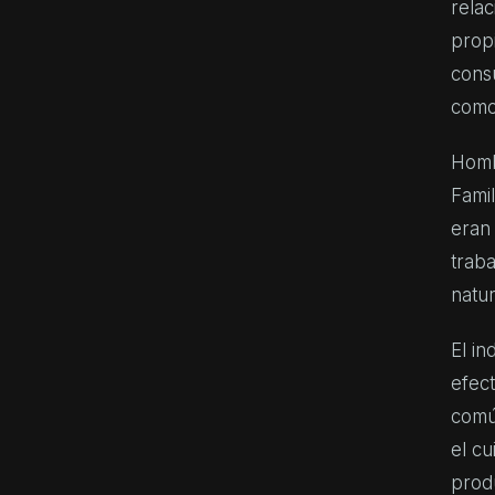
relac
prop
consu
como 
Homb
Famil
eran
traba
natur
El i
efect
común
el cu
produ