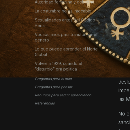
no
Autoridad femenina y gobierno
ne
La costumbre no es intocable
le
Sexualidades antes del Código
Penal
re
Vocabularios para transformar el
género
Aba
Lo que puede aprender el Norte
Global
Volver a 1929: cuando el
En n
“disturbio” era política
Niger
Preguntas para el aula
desle
Preguntas para pensar
imper
Recursos para seguir aprendiendo
las M
Referencias
No e
sanci