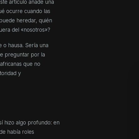
Este artículo añade una
ué ocurre cuando las
 puede heredar, quién
uera del «nosotros»?
e o hausa. Sería una
de preguntar por la
 africanas que no
toridad y
 sí hizo algo profundo: en
de había roles