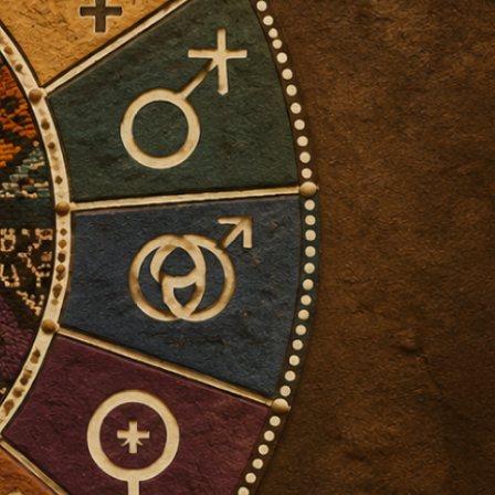
idad desde
ras pensadoras
estas tradiciones
 y vivencias en áfrica
des que aquí se