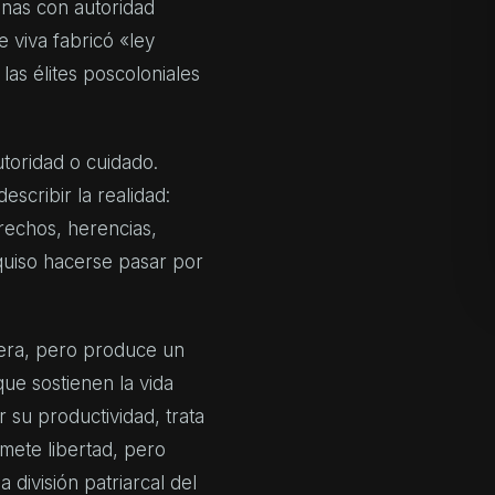
ninas con autoridad
 viva fabricó «ley
as élites poscoloniales
toridad o cuidado.
escribir la realidad:
rechos, herencias,
a quiso hacerse pasar por
nera, pero produce un
ue sostienen la vida
 su productividad, trata
omete libertad, pero
división patriarcal del