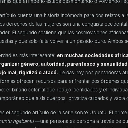
ninas que el imperio estaba desmontando o volviendo ileg
artículo cuenta una historia incómoda para dos relatos a l
los derechos de las mujeres son una conquista occidental
der. El segundo sostiene que las cosmovisiones africanas
estas y que solo falta volver a un pasado puro. Ambos so
erdad es más interesante:
en muchas sociedades africa
rganizar género, autoridad, parentesco y sexualidad 
ujo mal, rigidizó o atacó.
Leídas hoy por pensadoras af
 formas ofrecen recursos para enfrentar dos órdenes que
o: el binario colonial que redujo identidades y el individua
emporáneo que aísla cuerpos, privatiza cuidados y vacía
es el segundo artículo de la serie sobre Ubuntu. El prim
untu ngabantu
—una persona es persona a través de o