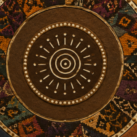
 lectura de género, parentesco y autor
wùmí, Amadiume, Nzegwu, Tamale y ot
icanas
ota del autor
cribo desde Barcelona, con el sesgo de quien accede a 
diante textos académicos, traducciones, conversaciones
cidental, no desde una inmersión directa en las socieda