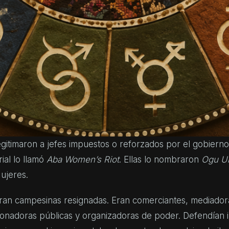
mbran. Declararlo no es pedir disculpas, sino recordar 
utro. Este artículo no habla en nombre de África; intent
ctores que, como yo, se aproximan desde fuera y necesi
speto, precisión y prudencia.
 Women’s Riot
(La revuelta de las muje
oviembre de 1929, decenas de miles de mujeres igbo para
ia: bloquearon mercados, atacaron símbolos de la adminis
gitimaron a jefes impuestos o reforzados por el gobierno
ial lo llamó
Aba Women’s Riot
. Ellas lo nombraron
Ogu U
ujeres.
ran campesinas resignadas. Eran comerciantes, mediadora
onadoras públicas y organizadoras de poder. Defendían in