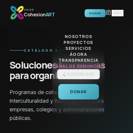
Saltar al contenido
ONGD
assignment
Cohesion
ART
DONAR
NOSOTROS
PROYECTOS
SERVICIOS
CATÁLOGO B2B
ÁGORA
TRANSPARENCIA
Soluciones formativas
CANAL DE DENUNCIAS
para organizaciones
ACCESIBILIDAD
DONAR
Programas de cohesión social,
interculturalidad y liderazgo ético para
empresas, colegios y administraciones
públicas.