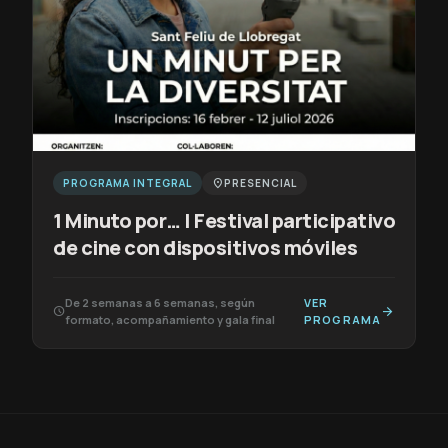
PROGRAMA INTEGRAL
location_on
PRESENCIAL
1 Minuto por… | Festival participativo
de cine con dispositivos móviles
De 2 semanas a 6 semanas, según
VER
arrow_forward
schedule
formato, acompañamiento y gala final
PROGRAMA