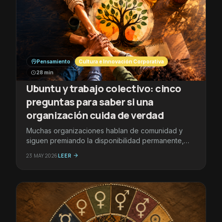
psychology
Pensamiento
Cultura e Innovación Corporativa
schedule
28 min
Ubuntu y trabajo colectivo: cinco
preguntas para saber si una
organización cuida de verdad
Muchas organizaciones hablan de comunidad y
siguen premiando la disponibilidad permanente,
invisibilizando el trabajo que sostiene el clima y
23 MAY 2026
LEER
arrow_forward
castigando el desacuerdo. Este artículo propone
cinco criterios concretos —voz, reconocimiento,...