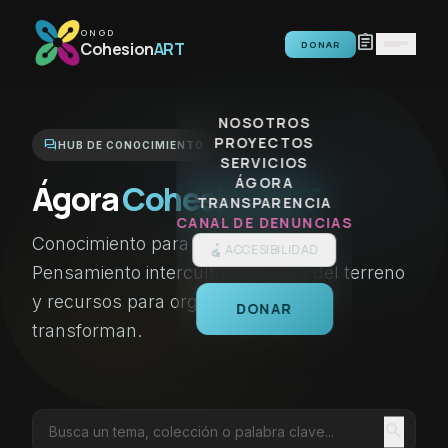
Saltar al contenido
ONGD
assignment
Cohesion
ART
DONAR
NOSOTROS
PROYECTOS
forum
HUB DE CONOCIMIENTO
SERVICIOS
ÁGORA
Ágora
CohesionART
TRANSPARENCIA
CANAL DE DENUNCIAS
Conocimiento para la acción social.
ACCESIBILIDAD
Pensamiento intercultural, voces del terreno
y recursos para organizaciones que
DONAR
transforman.
search