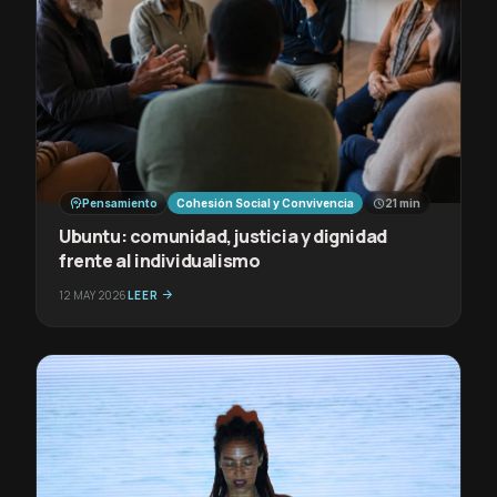
psychology
schedule
Pensamiento
Cohesión Social y Convivencia
21 min
Ubuntu: comunidad, justicia y dignidad
frente al individualismo
12 MAY 2026
LEER
arrow_forward