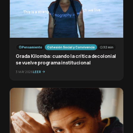
psychology
schedule
Pensamiento
Cohesión Social y Convivencia
32 min
Grada Kilomba: cuando la crítica decolonial
se vuelve programa institucional
3 MAY 2026
LEER
arrow_forward