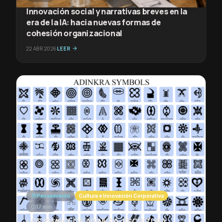
Innovación social y narrativas breves en la
era de la IA: hacia nuevas formas de
cohesión organizacional
22 ABR 2026
LEER
arrow_forward
psychology
Pensamiento
Cultura e Innovación Corporativa
schedule
17 min
LOS SÍMBOLOS ADINKRA: ESCRITURA