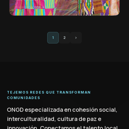
11 MAY 2024
LEER
arrow_forward
1
2
chevron_right
TEJEMOS REDES QUE TRANSFORMAN
COMUNIDADES
ONGD especializada en cohesión social,
interculturalidad, cultura de paz e
innovación. Conectamos el talento local