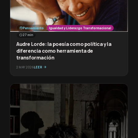
psychology
Pensamiento
Igualdad y Liderazgo Transformacional
schedule
27 min
Audre Lorde: la poesía como política y la
diferencia como herramienta de
transformación
2 MAY 2026
LEER
arrow_forward