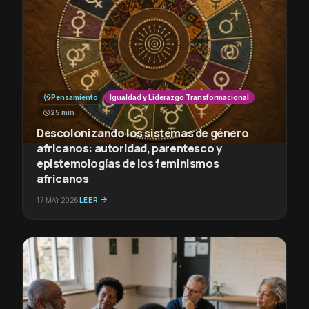
psychology
Pensamiento
Igualdad y Liderazgo Transformacional
schedule
25 min
Descolonizando los sistemas de género
africanos: autoridad, parentesco y
epistemologías de los feminismos
africanos
17 MAY 2026
LEER
arrow_forward