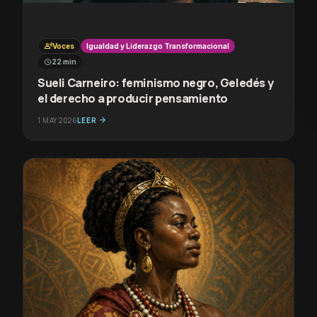
record_voice_over
Voces
Igualdad y Liderazgo Transformacional
schedule
22 min
Sueli Carneiro: feminismo negro, Geledés y
el derecho a producir pensamiento
1 MAY 2026
LEER
arrow_forward