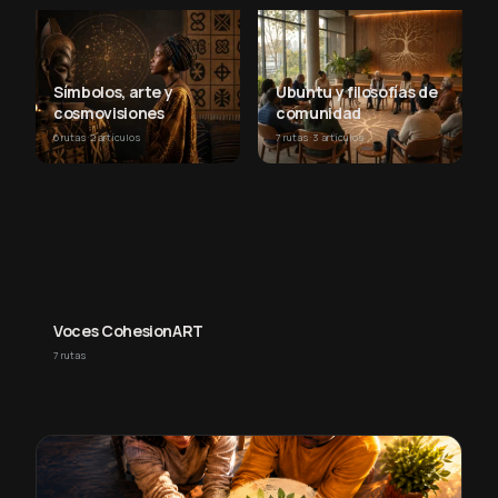
Símbolos, arte y
Ubuntu y filosofías de
cosmovisiones
comunidad
6 rutas
2 artículos
7 rutas
3 artículos
·
·
Voces CohesionART
7 rutas