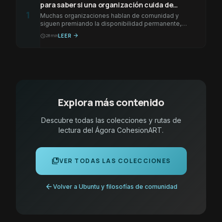
para saber si una organización cuida de
1
verdad
Muchas organizaciones hablan de comunidad y
siguen premiando la disponibilidad permanente,
invisibilizando el trabajo que sostiene el clima y
28 min
LEER
arrow_forward
schedule
castigando…
Explora más contenido
Descubre todas las colecciones y rutas de
lectura del Ágora CohesionART.
collections_bookmark
VER TODAS LAS COLECCIONES
arrow_back
Volver a Ubuntu y filosofías de comunidad