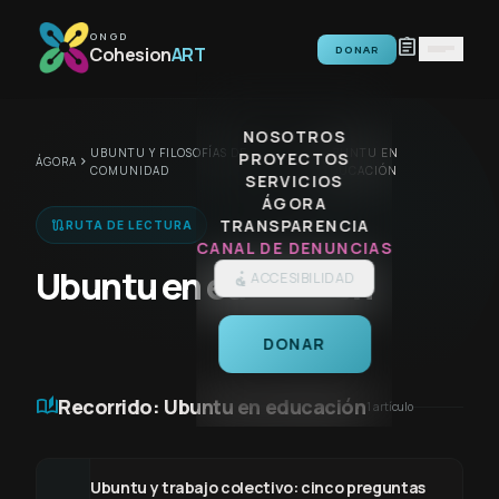
Saltar al contenido
ONGD
assignment
Cohesion
ART
DONAR
NOSOTROS
UBUNTU Y FILOSOFÍAS DE
UBUNTU EN
PROYECTOS
ÁGORA
chevron_right
chevron_right
COMUNIDAD
EDUCACIÓN
SERVICIOS
ÁGORA
TRANSPARENCIA
route
RUTA DE LECTURA
CANAL DE DENUNCIAS
Ubuntu en educación
ACCESIBILIDAD
DONAR
auto_stories
Recorrido: Ubuntu en educación
1 artículo
Ubuntu y trabajo colectivo: cinco preguntas